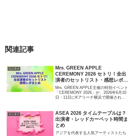
関連記事
Mrs. GREEN APPLE
エンタメ
CEREMONY 2026 セトリ！全出
演者のセットリスト・感想レポま
とめ
Mrs. GREEN APPLE主催の特別イベント
「CEREMONY 2026」が、2026年6月10
日・11日にKアリーナ横浜で開催されま
した。CEREMONYは一般的なライブや
音楽フェスとは異なり、音楽・ファッシ
ョン・カルチャーが融合し...
ASEA 2026 タイムテーブルは？
エンタメ
出演者・レッドカーペット時間ま
とめ
アジアを代表する人気アーティストたち