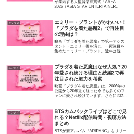
が集結する大型音楽授賞式「ASEA
2026（ASIA STAR ENTERTAINER
AWARDS 2026）」が、2026年5月16日・
17日に埼玉・ベルーナドームで開催され
ます！ATEEZやENH...
エミリー・ブラントがかわいい！
エンタメ
『プラダを着た悪魔2』で再注目
の理由は？
映画『プラダを着た悪魔』で第一アシス
タント・エミリー役を演じ、一躍注目を
集めたエミリー・ブラント。近年は続編
となる プラダを着た悪魔2 の話題もあ
り、改めてその魅力に注目が集まってい
ます。「エミリー・ブラントってかわい
プラダを着た悪魔はなぜ人気？20
エンタメ
い！」「昔よりさらに洗...
年愛され続ける理由と続編2で再
注目された魅力を考察
映画『プラダを着た悪魔』は、2006年の
公開から20年近く経った今でも多くのフ
ァンに愛され続けています。さらに2026
年には続編『プラダを着た悪魔2』への注
目も高まり、再び話題となっています。
SNSでも、「何度観ても面白い」「大人
BTSカムバックライブはどこで見
エンタメ
になってか...
れる？Netflix配信時間・視聴方法
まとめ
BTSが新アルバム『ARIRANG』をリリー