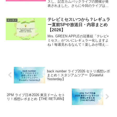
スし、記念カムバックライブの開催が発
表されました。さらに今回のライブは、
Netflixで世界独占ライブ配信されること
も明らかになりました。BTSカムバック
ライブはどこで見れる？Netflix生中継...
テレビミセスいつから？レギュラ
エンタメ
ー直前SPや放送日・内容まとめ
【2026】
Mrs. GREEN APPLEの冠番組「テレビ×
ミセス」がついにレギュラー化しますよ
ね！毎週見れるなんて！楽しみが増えた
方も多いのではないでしょうか。テレビ
ミセスはいつから放送？直前SPって何？
再放送なの？初回ゲストや内容は？と気
になって...
back number ライブ2026 セトリ感想レポ
まとめ！スタジアムツアー【Grateful
Yesterday】
2PM ライブ日本2026 東京ドーム セト
リ！感想レポまとめ【THE RETURN】