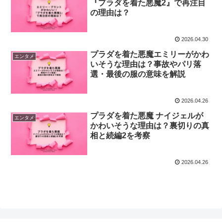
『プラダを着た悪魔2』で再注目
の理由は？
2026.04.30
プラダを着た悪魔エミリーがかわ
エンタメ
いそうな理由は？事故やパリ落
選・最後の服の意味を解説
2026.04.26
プラダを着た悪魔 ナイジェルが
エンタメ
かわいそうな理由は？裏切りの真
相と続編2を考察
2026.04.26